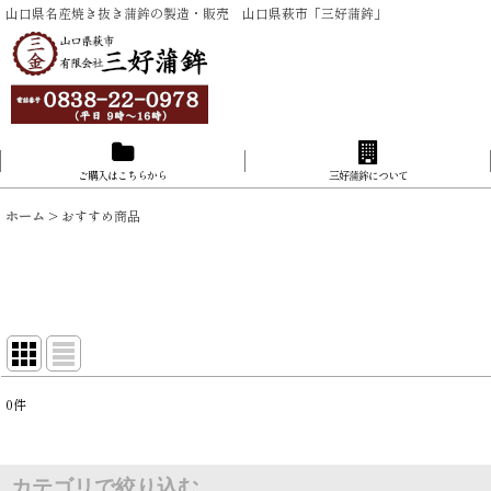
山口県名産焼き抜き蒲鉾の製造・販売 山口県萩市「三好蒲鉾」
ご購入はこちらから
三好蒲鉾について
ホーム
>
おすすめ商品
0
件
表示数
:
並び順
:
カテゴリで絞り込む