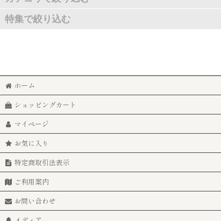
特集で絞り込む
卵・小麦・澱粉不使用！調味料（アミノ酸等）・保存料・リン酸塩不使
ご自宅用（化粧箱なしの単品販売）
卵・小麦・澱粉不使用！調味料（アミノ酸等）・保存料・リン酸塩不使
調味料（アミノ酸等）不使用・保存料不使用・リン酸塩不使用
卵不使用！調味料（アミノ酸等）・保存料・リン酸塩不使用！揚げ蒲
ホーム
保存料・リン酸塩 不使用
卵不使用！調味料（アミノ酸等）・保存料・リン酸塩不使用！からだ
ショッピングカート
グルテンフリー
卵・小麦・澱粉不使用！保存料・リン酸塩不使用！蒲鉾「萩かまぼこ」
マイページ
１２月限定販売
卵・小麦不使用！蒲鉾「萩かま」130g 主原料：国産鮮魚エソ
お気に入り
農林水産大臣賞受賞
職人の技『萩ごぼう巻』 ★ 単品販売は1月〜11月迄 ★
特定商取引法表示
板付蒲鉾（山口県名産の焼き抜き蒲鉾）
「飛魚蒲鉾」萩産鮮魚とびうお100％【季節限定商品】★今シーズン
ご利用案内
調味料（アミノ酸等）・保存料・リン酸塩不使用！
卵不使用！主原料（国産鮮魚エソ）【揚げ蒲鉾】
お問い合わせ
ご贈答用【化粧箱入】
卵・小麦・澱粉不使用！調味料（アミノ酸等）・保存料・リン酸塩不使
メディア