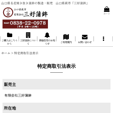
山口県名産焼き抜き蒲鉾の製造・販売 山口県萩市「三好蒲鉾」
カート
ご購入はこちら
三好蒲鉾につい
価格改定のお知
ご利用案内
お問い合わせ
から
て
らせ
ホーム
>
特定商取引法表示
特定商取引法表示
販売主
所在地