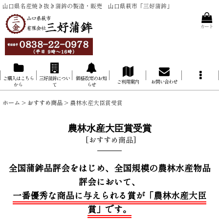
山口県名産焼き抜き蒲鉾の製造・販売 山口県萩市「三好蒲鉾」
カート
ご購入はこちら
三好蒲鉾につい
価格改定のお知
ご利用案内
お問い合わせ
から
て
らせ
ホーム
>
おすすめ商品
>
農林水産大臣賞受賞
農林水産大臣賞受賞
[
おすすめ商品
]
全国蒲鉾品評会をはじめ、全国規模の農林水産物品
評会において、
一番優秀な商品に与えられる賞が「農林水産大臣
賞」です。