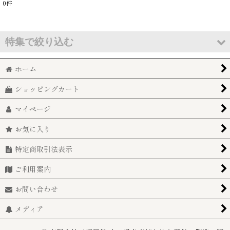
0
件
表示数
:
並び順
:
特集で絞り込む
絞り込む
ホーム
ご自宅用（化粧箱なしの単品販売）
ショッピングカート
調味料（アミノ酸等）不使用・保存料不使用・リン酸塩不使用
マイページ
保存料・リン酸塩 不使用
お気に入り
グルテンフリー
特定商取引法表示
１２月限定販売
ご利用案内
農林水産大臣賞受賞
お問い合わせ
板付蒲鉾（山口県名産の焼き抜き蒲鉾）
メディア
調味料（アミノ酸等）・保存料・リン酸塩不使用！