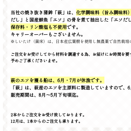
当社の焼き抜き蒲鉾「萩」は、
化学調味料（旨み調味料
だし」と国産鮮魚「エソ」の骨を煮て抽出した「エソだし
保存料・リン酸塩も不使用
です。
キャリーオーバーもございません。
※しいたけ（菌床）は、日本産広葉樹を使用し無農薬で自然栽培
ご注文をお受けしてから材料を調達する為、お届けにお時間を要
予めご了承くださいませ。
萩のエソを獲る船は、6月・7月が休漁です。
「萩」は、萩産のエソを主原料に製造していますので、6
販売期間は、8月〜5月下旬頃迄。
2本からご注文をお受け致しております。
12月は、1本からのご注文も承ります。