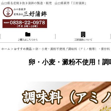
山口県名産焼き抜き蒲鉾の製造・販売 山口県萩市「三好蒲鉾」
ご購入はこちらから
三好蒲鉾について
ホーム
>
おすすめ商品
>
卵・小麦・澱粉不使用！調味料（アミノ酸等）・保存料・
卵・小麦・澱粉不使用！調