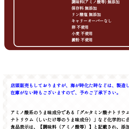
調味料(アミノ酸等) 無添加
保存料 無添加
リン酸塩 無添加
キャリーオーバーなし
卵 不使用
小麦 不使用
澱粉 不使用
店頭販売もしておりますが、海が時化た時などは、製造
在庫がない時もございますので、予めご了承下さい。
アミノ酸系のうま味成分である「グルタミン酸ナトリウム
ナトリウム（しいたけ等のうま味成分）」など化学的に
食品表示は、【調味料（アミノ酸等）】と記載され、添