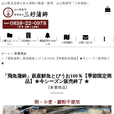
山口県名産焼き抜き蒲鉾の製造・販売 山口県萩市「三好蒲鉾」
カート
ご購入はこちら
三好蒲鉾につい
価格改定のお知
ご利用案内
お問い合わせ
から
て
らせ
ホーム
>
新着商品
>
「飛魚蒲鉾」萩産鮮魚とびうお100％【季節限定商品】★今シーズン販売終了
★
「飛魚蒲鉾」萩産鮮魚とびうお100％【季節限定商
品】★今シーズン販売終了 ★
[
新着商品
]
卵・小麦・澱粉不使用