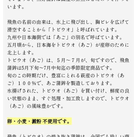
います。
飛魚の名前の由来は、水上に飛び出し、胸ビレを広げて
滑空することから「トビウオ」と呼ばれています。
九州や日本海側では「あご」の別名で呼ばています。
五月頃から、日本海をトビウオ（あご）が産卵のために
北上します。
トビウオ（あご）は、５月〜７月が、旬ですので、飛魚
蒲鉾は5月下旬〜7月中旬迄の季節限定商品です。
旬のこの時期だけ、豊富にとれる萩産のトビウオ（あ
ご）１００％で、あご蒲鉾を製造しております。
水揚げされた、トビウオ（あご）を買い付け、鮮度の良
い状態のまま、すぐ処理・加工致しますので、トビウオ
（あご）の風味豊かです。
卵・小麦・澱粉 不使用です。
飛魚（トビウオ）の焼き抜き蒲鉾は、全国でも珍しい商