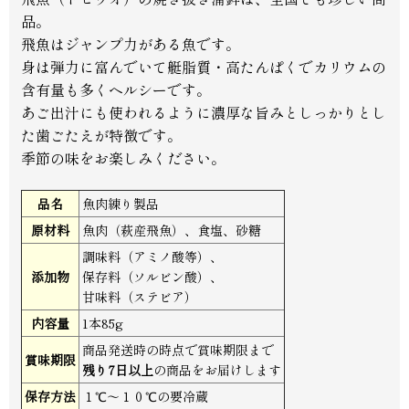
品。
飛魚はジャンプ力がある魚です。
身は弾力に富んでいて艇脂質・高たんぱくでカリウムの
含有量も多くヘルシーです。
あご出汁にも使われるように濃厚な旨みとしっかりとし
た歯ごたえが特徴です。
季節の味をお楽しみください。
品名
魚肉練り製品
原材料
魚肉（萩産飛魚）、食塩、砂糖
調味料（アミノ酸等）、
添加物
保存料（ソルビン酸）、
甘味料（ステビア）
内容量
1本85g
商品発送時の時点で賞味期限まで
賞味期限
残り7日以上
の商品をお届けします
保存方法
１℃〜１０℃の要冷蔵