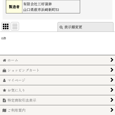
有限会社三好蒲鉾
製造者
山口県萩市浜崎新町53
表示順変更
閉じる
0
件
表示数
:
並び順
:
ホーム
絞り込む
ショッピングカート
マイページ
お気に入り
特定商取引法表示
ご利用案内