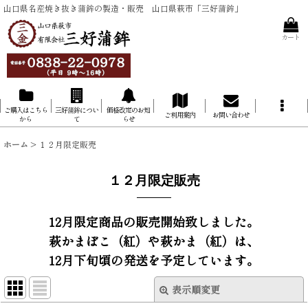
山口県名産焼き抜き蒲鉾の製造・販売 山口県萩市「三好蒲鉾」
カート
ご購入はこちら
三好蒲鉾につい
価格改定のお知
ご利用案内
お問い合わせ
から
て
らせ
ホーム
>
１２月限定販売
１２月限定販売
12月限定商品の販売開始致しました。
萩かまぼこ（紅）や萩かま（紅）は、
12月下旬頃の発送を予定しています。
表示順変更
閉じる