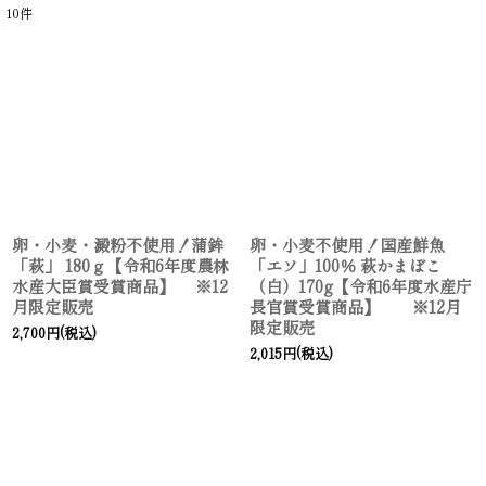
10
件
表示数
:
並び順
:
絞り込む
卵・小麦・澱粉不使用！蒲鉾
卵・小麦不使用！国産鮮魚
「萩」 180ｇ【令和6年度農林
「エソ」100％ 萩かまぼこ
水産大臣賞受賞商品】 ※12
（白）170g【令和6年度水産庁
月限定販売
長官賞受賞商品】 ※12月
限定販売
2,700
円
(税込)
2,015
円
(税込)