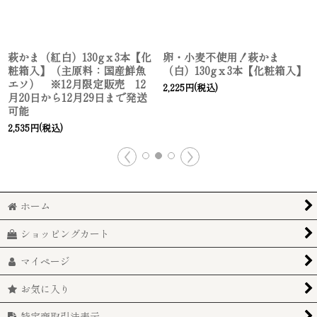
萩かま（紅白）130gｘ3本【化
卵・小麦不使用！萩かま
粧箱入】（主原料：国産鮮魚
（白）130gｘ3本【化粧箱入】
エソ） ※12月限定販売 12
2,225
円
(税込)
月20日から12月29日まで発送
可能
2,535
円
(税込)
ホーム
ショッピングカート
マイページ
お気に入り
特定商取引法表示