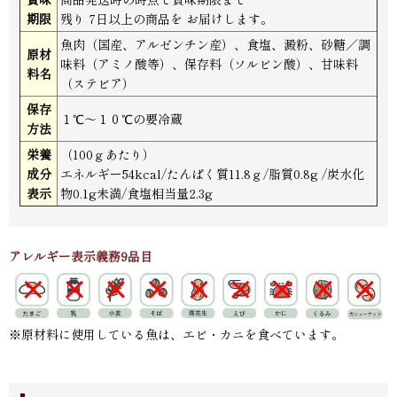
期限
残り 7日以上の商品を お届けします。
魚肉（国産、アルゼンチン産）、食塩、澱粉、砂糖／調
原材
味料（アミノ酸等）、保存料（ソルビン酸）、甘味料
料名
（ステビア）
保存
１℃〜１０℃の要冷蔵
方法
栄養
（100ｇあたり）
成分
エネルギー54kcal/たんぱく質11.8ｇ/脂質0.8g /炭水化
表示
物0.1g未満/食塩相当量2.3g
アレルギー表示義務9品目
※原材料に使用している魚は、エビ・カニを食べています。