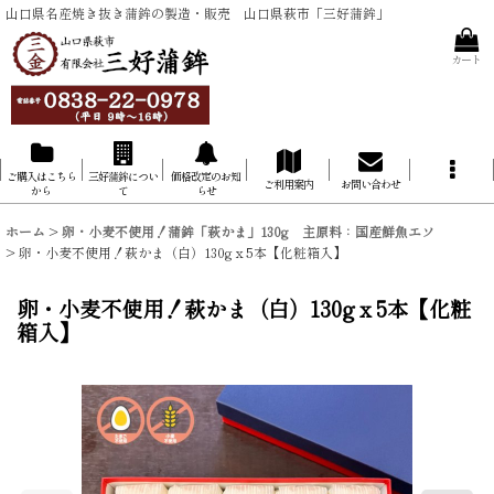
山口県名産焼き抜き蒲鉾の製造・販売 山口県萩市「三好蒲鉾」
カート
ご購入はこちら
三好蒲鉾につい
価格改定のお知
ご利用案内
お問い合わせ
から
て
らせ
ホーム
>
卵・小麦不使用！蒲鉾「萩かま」130g 主原料：国産鮮魚エソ
>
卵・小麦不使用！萩かま（白）130gｘ5本【化粧箱入】
卵・小麦不使用！萩かま（白）130gｘ5本【化粧
箱入】