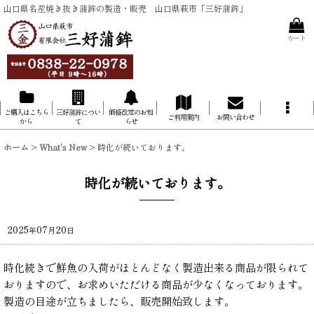
山口県名産焼き抜き蒲鉾の製造・販売 山口県萩市「三好蒲鉾」
カート
ご購入はこちら
三好蒲鉾につい
価格改定のお知
ご利用案内
お問い合わせ
から
て
らせ
ホーム
>
What's New
>
時化が続いております。
時化が続いております。
2025
07
20
年
月
日
時化続きで鮮魚の入荷がほとんどなく製造出来る商品が限られて
おりますので、お求めいただける商品が少なくなっております。
製造の目途が立ちましたら、販売開始致します。