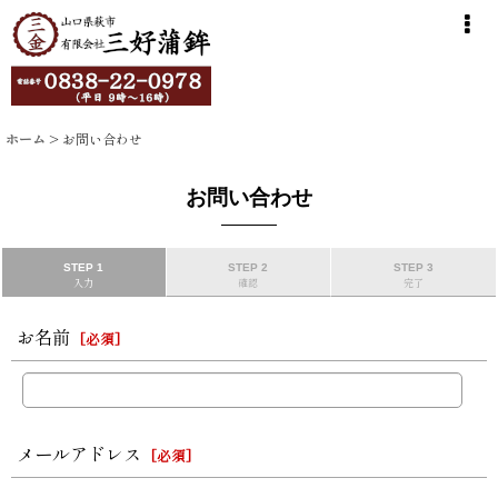
ホーム
>
お問い合わせ
お問い合わせ
STEP 1
STEP 2
STEP 3
入力
確認
完了
お名前
[
必須
]
メールアドレス
[
必須
]